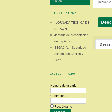
ENLACES
Recuento 
ÚLTIMAS NOTICIAS
Desc
I JORNADA TÉCNICA DE
ASFACYL
Jornada de presentacion
del E-pienso
Descr
SEGACYL – Seguridad
Alimentaria Castilla y
León
ACCESO PRIVADO
Nombre de usuario:
Contraseña:
Recuérdame