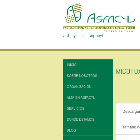
asfacyl
segacyl
INICIO
MICOTO
SOBRE NOSOTROS
ORGANIZACIÓN
ALTA EN ASFACYL
SERVICIOS
Descarga
DONDE ESTAMOS
Tamaño de
BLOG