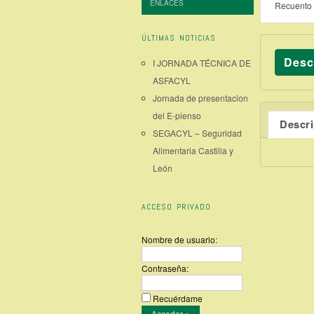
ENLACES
Recuento 
ÚLTIMAS NOTICIAS
Desc
I JORNADA TÉCNICA DE
ASFACYL
Jornada de presentacion
del E-pienso
Descr
SEGACYL – Seguridad
Alimentaria Castilla y
León
ACCESO PRIVADO
Nombre de usuario:
Contraseña:
Recuérdame