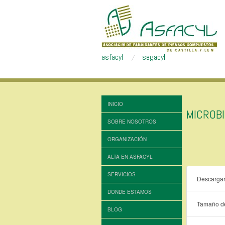
asfacyl
segacyl
INICIO
MICROB
SOBRE NOSOTROS
ORGANIZACIÓN
ALTA EN ASFACYL
SERVICIOS
Descarga
DONDE ESTAMOS
Tamaño de
BLOG