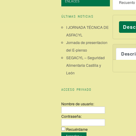
ENLACES
Recuento 
ÚLTIMAS NOTICIAS
Desc
I JORNADA TÉCNICA DE
ASFACYL
Jornada de presentacion
del E-pienso
Descr
SEGACYL – Seguridad
Alimentaria Castilla y
León
ACCESO PRIVADO
Nombre de usuario:
Contraseña:
Recuérdame