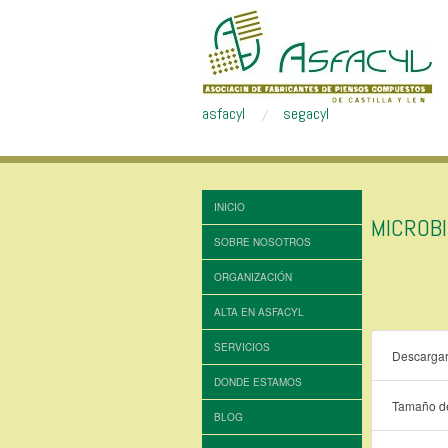
asfacyl
segacyl
INICIO
MICROB
SOBRE NOSOTROS
ORGANIZACIÓN
ALTA EN ASFACYL
SERVICIOS
Descarga
DONDE ESTAMOS
Tamaño de
BLOG