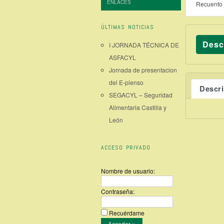
ENLACES
Recuento 
ÚLTIMAS NOTICIAS
Desc
I JORNADA TÉCNICA DE
ASFACYL
Jornada de presentacion
del E-pienso
Descr
SEGACYL – Seguridad
Alimentaria Castilla y
León
ACCESO PRIVADO
Nombre de usuario:
Contraseña:
Recuérdame