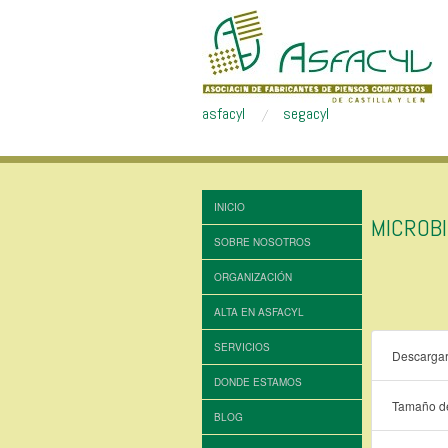
asfacyl
segacyl
INICIO
MICROB
SOBRE NOSOTROS
ORGANIZACIÓN
ALTA EN ASFACYL
SERVICIOS
Descarga
DONDE ESTAMOS
Tamaño de
BLOG