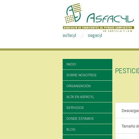
asfacyl
segacyl
INICIO
PESTIC
SOBRE NOSOTROS
ORGANIZACIÓN
ALTA EN ASFACYL
SERVICIOS
Descarga
DONDE ESTAMOS
Tamaño de
BLOG