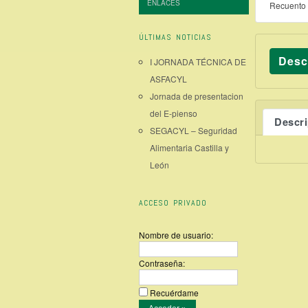
ENLACES
Recuento 
ÚLTIMAS NOTICIAS
Desc
I JORNADA TÉCNICA DE
ASFACYL
Jornada de presentacion
del E-pienso
Descr
SEGACYL – Seguridad
Alimentaria Castilla y
León
ACCESO PRIVADO
Nombre de usuario:
Contraseña:
Recuérdame