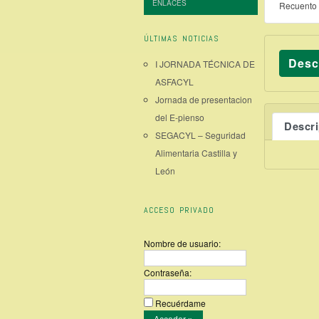
ENLACES
Recuento 
ÚLTIMAS NOTICIAS
Desc
I JORNADA TÉCNICA DE
ASFACYL
Jornada de presentacion
del E-pienso
Descr
SEGACYL – Seguridad
Alimentaria Castilla y
León
ACCESO PRIVADO
Nombre de usuario:
Contraseña:
Recuérdame