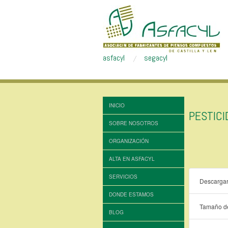
asfacyl
segacyl
INICIO
PESTIC
SOBRE NOSOTROS
ORGANIZACIÓN
ALTA EN ASFACYL
SERVICIOS
Descarga
DONDE ESTAMOS
Tamaño de
BLOG