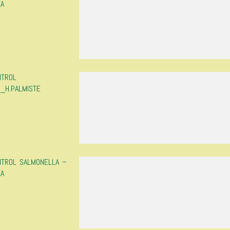
ZA
NTROL
S_H.PALMISTE
NTROL SALMONELLA –
ZA