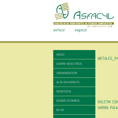
asfacyl
segacyl
INICIO
METALES_P
SOBRE NOSOTROS
ORGANIZACIÓN
ALTA EN ASFACYL
SERVICIOS
DONDE ESTAMOS
BOLETIN CO
HARINA PAL
BLOG